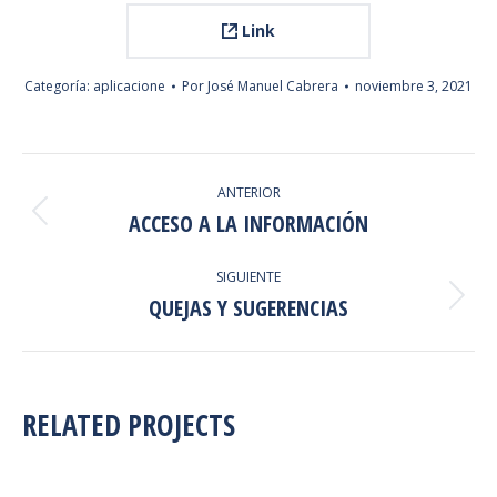
Link
Categoría:
aplicacione
Por
José Manuel Cabrera
noviembre 3, 2021
NAVEGACIÓN
ANTERIOR
ENTRE
ACCESO A LA INFORMACIÓN
Proyecto
anterior
PROYECTOS
SIGUIENTE
QUEJAS Y SUGERENCIAS
Proyecto
siguiente
RELATED PROJECTS