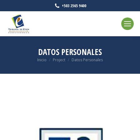
+503 2565 9400
DATOS PERSONALES
Estás aquí:
Inicio
Project
Datos Personales