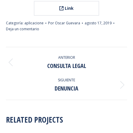
Link
Categoría:
aplicacione
Por
Oscar Guevara
agosto 17, 2019
Deja un comentario
NAVEGACIÓN
ANTERIOR
ENTRE
CONSULTA LEGAL
Proyecto
anterior
PROYECTOS
SIGUIENTE
DENUNCIA
Proyecto
siguiente
RELATED PROJECTS