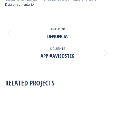
Deja un comentario
NAVEGACIÓN
ANTERIOR
ENTRE
DENUNCIA
Proyecto
anterior
PROYECTOS
SIGUIENTE
APP #AVISOSTEG
Proyecto
siguiente
RELATED PROJECTS