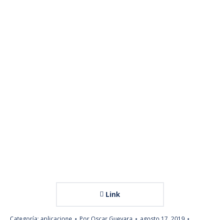
Link
Categoría:
aplicacione
Por
Oscar Guevara
agosto 17, 2019