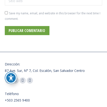
Save my name, email, and website in this browser for the next time I
comment.
PUBLICAR COMENTARIO
Dirección:
87 Ave. Sur, N° 7, Col. Escalón, San Salvador Centro
Encuéntranos en:
Facebook
X
Instagram
Whatsapp
page
page
page
page
Teléfono
opens
opens
opens
opens
+503 2565 9400
in
in
in
in