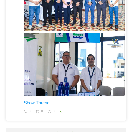
Show Thread
2
0
2
X