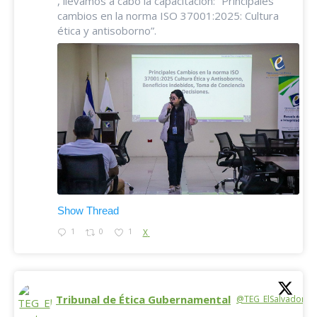
, llevamos a cabo la capacitación: “Principales
cambios en la norma ISO 37001:2025: Cultura
ética y antisoborno”.
Show Thread
1
0
1
X
Tribunal de Ética Gubernamental
@TEG_ElSalvador
·