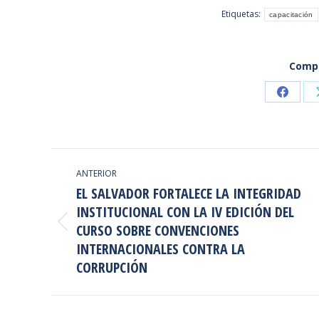
Etiquetas:
capacitación
Compa
Share
on
Faceb
NAVEGACIÓN
ANTERIOR
ENTRE
EL SALVADOR FORTALECE LA INTEGRIDAD
PUBLICACIONES
INSTITUCIONAL CON LA IV EDICIÓN DEL
CURSO SOBRE CONVENCIONES
Publicación
anterior:
INTERNACIONALES CONTRA LA
CORRUPCIÓN