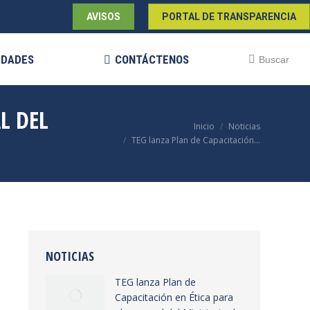
AVISOS
PORTAL DE TRANSPARENCIA
EDADES
CONTÁCTENOS
Buscar:
Buscar
L DEL
Estás aquí:
Inicio
Noticias
TEG lanza Plan de Capacitación…
NOTICIAS
TEG lanza Plan de
Capacitación en Ética para