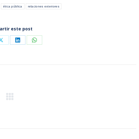
ética pública
relaciones exteriores
rtir este post
Share
Share
Share
on
on
on
ook
X
LinkedIn
WhatsApp