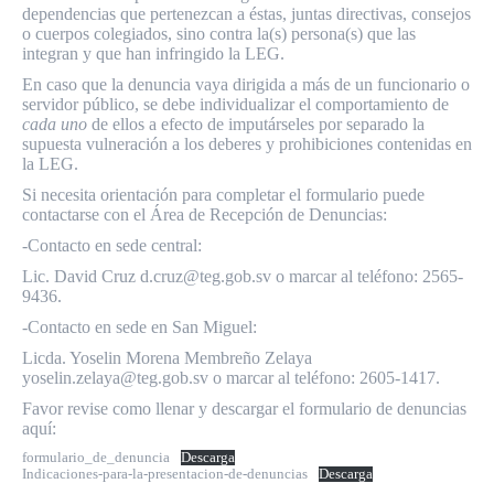
dependencias que pertenezcan a éstas, juntas directivas, consejos
o cuerpos colegiados, sino contra la(s) persona(s) que las
integran y que han infringido la LEG.
En caso que la denuncia vaya dirigida a más de un funcionario o
servidor público, se debe individualizar el comportamiento de
cada uno
de ellos a efecto de imputárseles por separado la
supuesta vulneración a los deberes y prohibiciones contenidas en
la LEG.
Si necesita orientación para completar el formulario puede
contactarse con el Área de Recepción de Denuncias:
-Contacto en sede central:
Lic. David Cruz
d.cruz
@teg.gob.sv
o marcar al teléfono: 2565-
9436.
-Contacto en sede en San Miguel:
Licda. Yoselin Morena Membreño Zelaya
yoselin.zelaya
@teg.gob.sv
o marcar al teléfono: 2605-1417.
Favor revise como llenar y descargar el formulario de denuncias
aquí:
formulario_de_denuncia
Descarga
Indicaciones-para-la-presentacion-de-denuncias
Descarga