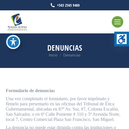
+503 2565 9400
DENUNCIAS
Estás aquí:
Inicio
Denuncias
Formulario de denuncias
Una vez completado el formulario, por favor imprímalo y
fírmelo para presentarlo en las oficinas del Tribunal de Ética
Gubernamental, ubicadas en 87ª Av. Sur, #7, Colonia Escalón,
San Salvador, o en 6ª Calle Poniente # 310 y 5ª Avenida Norte,
local 7, Centro Comercial Plaza San Francisco, San Miguel.
La denuncia no puede estar dirigida contra las instituciones o