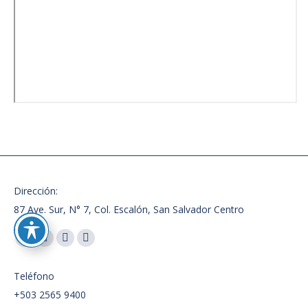
Dirección:
87 Ave. Sur, N° 7, Col. Escalón, San Salvador Centro
Encuéntranos en:
Facebook
X
Instagram
Whatsapp
page
page
page
page
Teléfono
opens
opens
opens
opens
+503 2565 9400
in
in
in
in