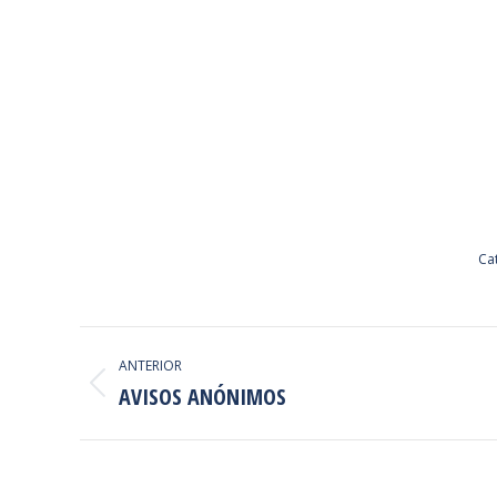
Ca
NAVEGACIÓN
ANTERIOR
ENTRE
AVISOS ANÓNIMOS
Proyecto
anterior
PROYECTOS