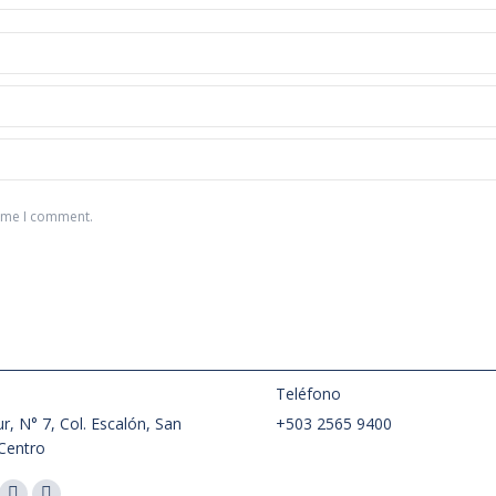
time I comment.
:
Teléfono
r, N° 7, Col. Escalón, San
+503 2565 9400
Centro
nos en: