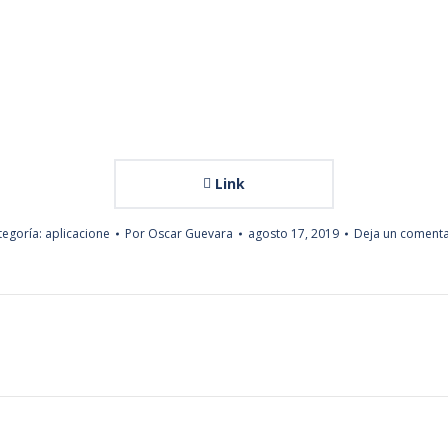
Link
tegoría:
aplicacione
Por
Oscar Guevara
agosto 17, 2019
Deja un comenta
Proyecto
siguiente