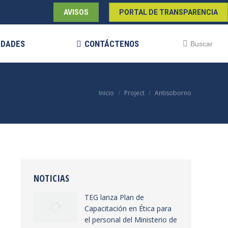
AVISOS
PORTAL DE TRANSPARENCIA
EDADES
CONTÁCTENOS
Buscar:
Buscar
Estás aquí:
Inicio
Project
Antisoborno
NOTICIAS
TEG lanza Plan de
Capacitación en Ética para
el personal del Ministerio de