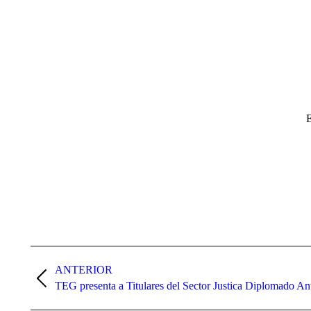
E
Navegación
entre
ANTERIOR
Publicación
TEG presenta a Titulares del Sector Justica Diplomado An
publicaciones
anterior: