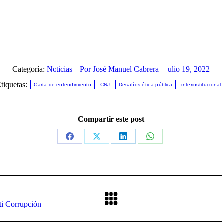
Categoría:
Noticias
Por
José Manuel Cabrera
julio 19, 2022
tiquetas:
Carta de entendimiento
CNJ
Desafíos ética pública
interinstitucional
Compartir este post
Share
Share
Share
Share
on
on
on
on
Facebook
X
LinkedIn
WhatsApp
Publicación
ti Corrupción
siguiente: