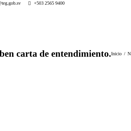
@teg.gob.sv
+503 2565 9400
en carta de entendimiento.
Estás aquí:
Inicio
N