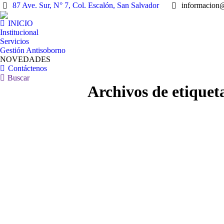
87 Ave. Sur, N° 7, Col. Escalón, San Salvador
informacion
INICIO
Institucional
Servicios
Gestión Antisoborno
NOVEDADES
Contáctenos
Buscar:
Buscar
Archivos de etiquet
Jul
19
2022
TEG y CNJ suscriben carta de
Desafíos
entendimiento.
cuarent
Noticias