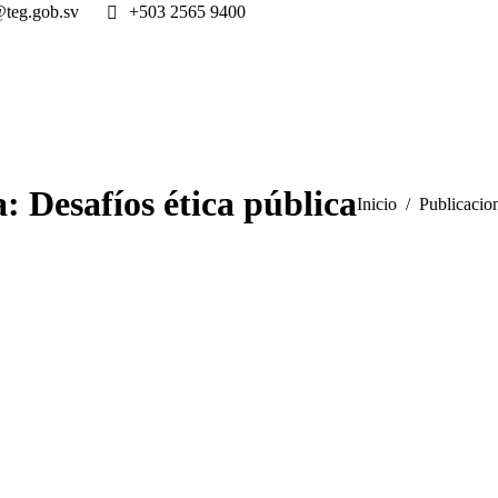
@teg.gob.sv
+503 2565 9400
a:
Desafíos ética pública
Estás aquí:
Inicio
Publicacion
May
18
2020
 del TEG en tiempos de
ana COVID-19