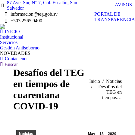
87 Ave. Sur, N° 7, Col. Escalón, San
AVISOS
Salvador
PORTAL DE
informacion@teg.gob.sv
TRANSPARENCIA
+503 2565 9400
INICIO
Institucional
Servicios
Gestión Antisoborno
NOVEDADES
Contáctenos
Buscar:
Buscar
Desafíos del TEG
en tiempos de
Estás aquí:
Inicio
Noticias
Desafíos del
cuarentana
TEG en
tiempos…
COVID-19
Noticias
May
18
2020