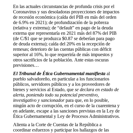
En las actuales circunstancias de profunda crisis por el
Coronavirus y sus desoladoras proyecciones de impactos
de recesión económica (caída del PIB en más del orden
de 6.9% en 2021); de profundización de la pobreza
(relativa y extrema); de “default” en pago de la deuda
externa que representaría en 2021 más del 87% del PIB
(de C/$1 que se produzca $0.87 se deberían para pago
de deuda externa); caída del 20% en la recepción de
remesas; deterioro de las cuentas públicas con déficit
superior al 16%, lo que requeriría de más impuestos y
otros sacrificios de la población. Ante estas oscuras
previsiones…
El Tribunal de Ética Gubernamental manifiesta
al
pueblo salvadoreño, en particular a los funcionarios
públicos, servidores públicos y a los proveedores de
bienes y servicios al Estado, que
se declara en estado de
alerta
,
poniendo todo su potencial preventivo,
investigativo y sancionador
para que, en lo posible,
ningún acto de corrupción, en el curso de la cuarentena y
en adelante, escape a las sanciones previstas en la Ley de
Ética Gubernamental y Ley de Procesos Administrativos.
Alienta a la Corte de Cuentas de la República a
coordinar esfuerzos y participar los hallazgos de las