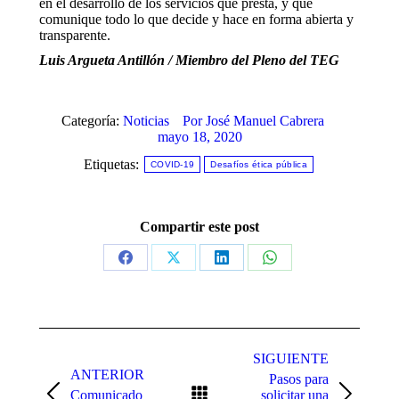
en el desarrollo de los servicios que presta, y que
comunique todo lo que decide y hace en forma abierta y
transparente.
Luis Argueta Antillón / Miembro del Pleno del TEG
Categoría:
Noticias
Por
José Manuel Cabrera
mayo 18, 2020
Etiquetas:
COVID-19
Desafíos ética pública
Compartir este post
Share
Share
Share
Share
on
on
on
on
Facebook
X
LinkedIn
WhatsApp
Navegación
entre
SIGUIENTE
ANTERIOR
Pasos para
publicaciones
Comunicado
solicitar una