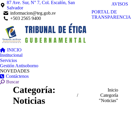
87 Ave. Sur, N° 7, Col. Escalón, San
AVISOS
Salvador
PORTAL DE
informacion@teg.gob.sv
TRANSPARENCIA
+503 2565 9400
INICIO
Institucional
Servicios
Gestión Antisoborno
NOVEDADES
Contáctenos
Buscar:
Buscar
Categoría:
Estás aquí:
Inicio
Categoría
Noticias
"Noticias"
Feb
13
2026