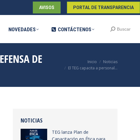
AVISOS
PORTAL DE TRANSPARENCIA
DADES
CONTÁCTENOS
Buscar:
Buscar
NOVEDADES
CONTÁCTENOS
Buscar:
Buscar
DEFENSA DE
Estás aquí:
Inicio
Noticias
El TEG capacita a personal…
NOTICIAS
TEG lanza Plan de
Capacitación en Ética para