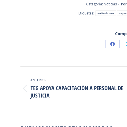
Categoría:
Noticias
Po
Etiquetas:
antisoborno
capac
Compa
Share
on
Faceb
NAVEGACIÓN
ENTRE
ANTERIOR
TEG APOYA CAPACITACIÓN A PERSONAL DE
PUBLICACIONES
Publicación
JUSTICIA
anterior: