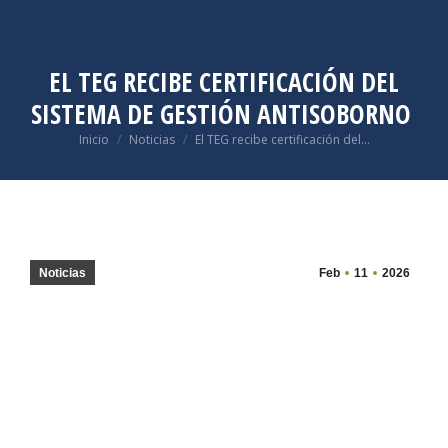
EL TEG RECIBE CERTIFICACIÓN DEL
SISTEMA DE GESTIÓN ANTISOBORNO
Estás aquí:
Inicio
Noticias
El TEG recibe certificación del…
Noticias
Feb
11
2026