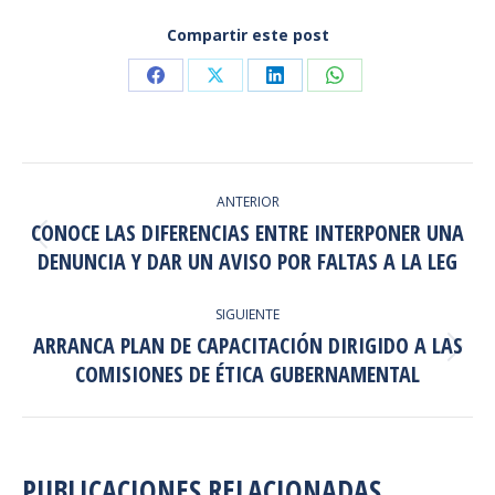
Compartir este post
Share
Share
Share
Share
on
on
on
on
Facebook
X
LinkedIn
WhatsApp
NAVEGACIÓN
ANTERIOR
ENTRE
CONOCE LAS DIFERENCIAS ENTRE INTERPONER UNA
Publicación
PUBLICACIONES
DENUNCIA Y DAR UN AVISO POR FALTAS A LA LEG
anterior:
SIGUIENTE
ARRANCA PLAN DE CAPACITACIÓN DIRIGIDO A LAS
Publicación
COMISIONES DE ÉTICA GUBERNAMENTAL
siguiente:
PUBLICACIONES RELACIONADAS