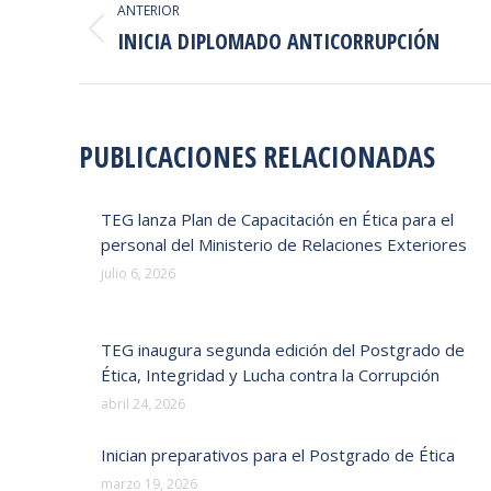
ANTERIOR
ENTRE
INICIA DIPLOMADO ANTICORRUPCIÓN
Publicación
anterior:
PUBLICACIONES
PUBLICACIONES RELACIONADAS
TEG lanza Plan de Capacitación en Ética para el
personal del Ministerio de Relaciones Exteriores
julio 6, 2026
TEG inaugura segunda edición del Postgrado de
Ética, Integridad y Lucha contra la Corrupción
abril 24, 2026
Inician preparativos para el Postgrado de Ética
marzo 19, 2026