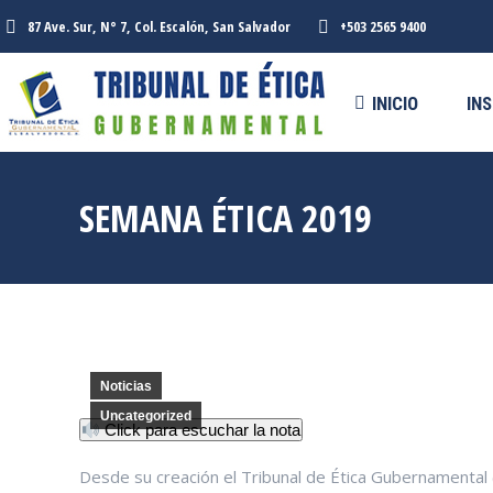
87 Ave. Sur, N° 7, Col. Escalón, San Salvador
+503 2565 9400
INICIO
INSTITUCIONAL
SERV
INICIO
IN
SEMANA ÉTICA 2019
Noticias
Uncategorized
Click para escuchar la nota
Desde su creación el Tribunal de Ética Gubernamental 