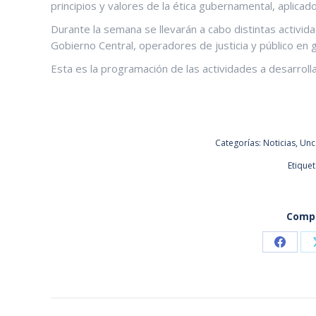
principios y valores de la ética gubernamental, aplicado
Durante la semana se llevarán a cabo distintas activida
Gobierno Central, operadores de justicia y público en 
Esta es la programación de las actividades a desarroll
Categorías:
Noticias
,
Unc
Etique
Compa
Share
on
Faceb
NAVEGACIÓN