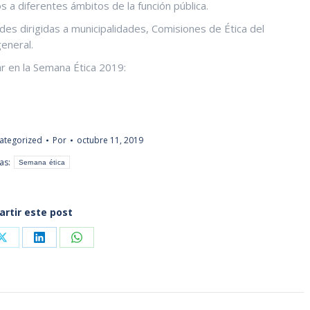
s a diferentes ámbitos de la función pública.
des dirigidas a municipalidades, Comisiones de Ética del
general.
ar en la Semana Ética 2019:
ategorized
Por
octubre 11, 2019
tas:
Semana ética
rtir este post
Share
Share
Share
on
on
on
ook
X
LinkedIn
WhatsApp