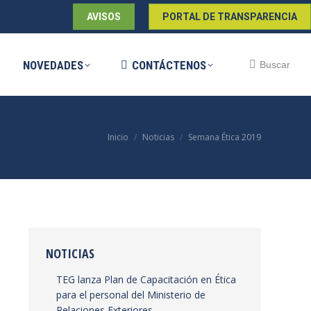
AVISOS
PORTAL DE TRANSPARENCIA
DADES
CONTÁCTENOS
Buscar:
Buscar
NOVEDADES
CONTÁCTENOS
Buscar:
Buscar
Estás aquí:
Inicio
Noticias
Semana Ética 2019
NOTICIAS
TEG lanza Plan de Capacitación en Ética
para el personal del Ministerio de
Relaciones Exteriores