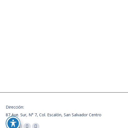
Leer más
INICIA V DIPLOMADO EN ÉTICA PÚBLICA
Uncategorized
Deja un comentario
Como parte del plan de formación continua desarrollado por
el Tribunal de Ética Gubernamental (TEG), por medio de la
Unidad de Divulgación y Capacitación (UDICA), dirigido a
miembros de las Comisiones de Ética Gubernamental (CEG),
este día se inauguró el V Diplomado en Ética Pública. Un
aproximado de 40 servidores públicos, miembros de
comisiones de…
Leer más
Dirección:
87 Ave. Sur, N° 7, Col. Escalón, San Salvador Centro
Encuéntranos en: