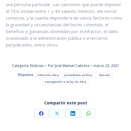
una persona particular. Las sanciones que puede imponer
el TEG oscilan entre 1 y 40 salarios mínimos, del sector
comercio, y la cuantía dependerá de varios factores como
la gravedad y circunstancias del hecho cometido, el
beneficio o ganancias obtenidas por el infractor, el daño
ocasionado a la administración pública o a terceros
perjudicados, entre otros.
Categoría:
Noticias
Por
José Manuel Cabrera
marzo 22, 2021
Etiquetas:
infracción ética
proselitismo político.
Sanción
transgresión a la ley de ética
Compartir este post
Share
Share
Share
Share
on
on
on
on