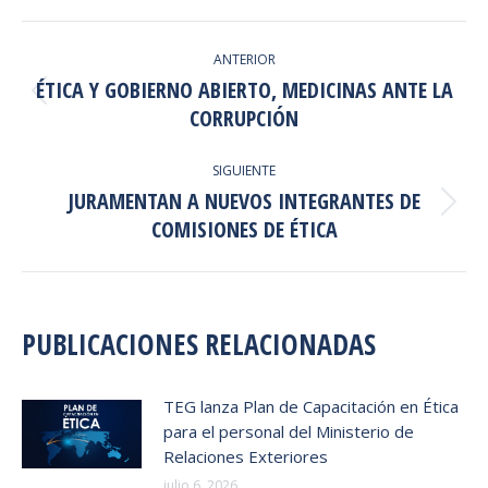
Facebook
X
LinkedIn
WhatsApp
NAVEGACIÓN
ANTERIOR
ENTRE
ÉTICA Y GOBIERNO ABIERTO, MEDICINAS ANTE LA
Publicación
PUBLICACIONES
CORRUPCIÓN
anterior:
SIGUIENTE
JURAMENTAN A NUEVOS INTEGRANTES DE
Publicación
COMISIONES DE ÉTICA
siguiente:
PUBLICACIONES RELACIONADAS
TEG lanza Plan de Capacitación en Ética
para el personal del Ministerio de
Relaciones Exteriores
julio 6, 2026