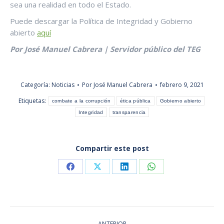
sea una realidad en todo el Estado.
Puede descargar la Política de Integridad y Gobierno
abierto
aquí
Por José Manuel Cabrera | Servidor público del TEG
Categoría:
Noticias
Por
José Manuel Cabrera
febrero 9, 2021
Etiquetas:
combate a la corrupción
ética pública
Gobierno abierto
Integridad
transparencia
Compartir este post
Share
Share
Share
Share
on
on
on
on
Facebook
X
LinkedIn
WhatsApp
NAVEGACIÓN
ANTERIOR