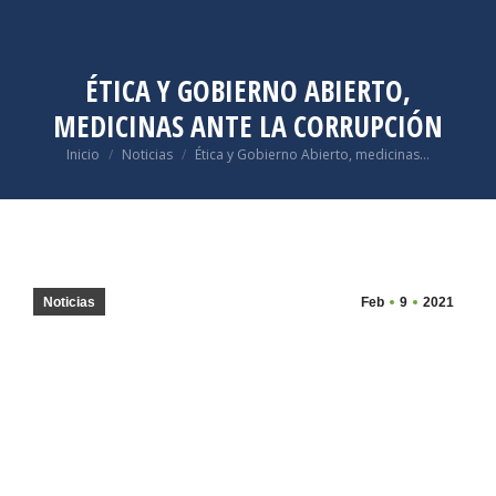
ÉTICA Y GOBIERNO ABIERTO,
MEDICINAS ANTE LA CORRUPCIÓN
Estás aquí:
Inicio
Noticias
Ética y Gobierno Abierto, medicinas…
Noticias
Feb
9
2021