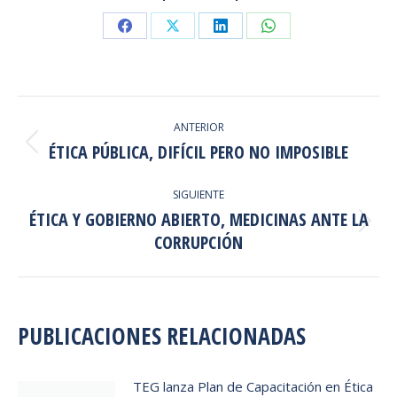
Share
Share
Share
Share
on
on
on
on
Facebook
X
LinkedIn
WhatsApp
NAVEGACIÓN
ANTERIOR
ENTRE
ÉTICA PÚBLICA, DIFÍCIL PERO NO IMPOSIBLE
Publicación
anterior:
PUBLICACIONES
SIGUIENTE
ÉTICA Y GOBIERNO ABIERTO, MEDICINAS ANTE LA
Publicación
CORRUPCIÓN
siguiente:
PUBLICACIONES RELACIONADAS
TEG lanza Plan de Capacitación en Ética