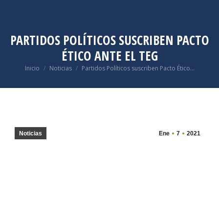
PARTIDOS POLÍTICOS SUSCRIBEN PACTO
ÉTICO ANTE EL TEG
Estás aquí:
Inicio
Noticias
Partidos Políticos suscriben Pacto Ético…
Noticias
Ene
7
2021