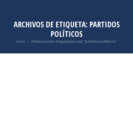
ARCHIVOS DE ETIQUETA:
PARTIDOS
POLÍTICOS
Estás aquí:
Inicio
Publicaciones etiquetadas con "partidos políticos"
Ene
7
2021