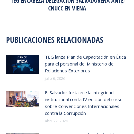
TEG ENCABEZA DELEGACIÓN SALVADOREÑA ANTE
Publicación
CNUCC EN VIENA
siguiente:
PUBLICACIONES RELACIONADAS
TEG lanza Plan de Capacitación en Ética
para el personal del Ministerio de
Relaciones Exteriores
julio 6, 2026
El Salvador fortalece la integridad
institucional con la IV edición del curso
sobre Convenciones Internacionales
contra la Corrupción
abril 27, 2026