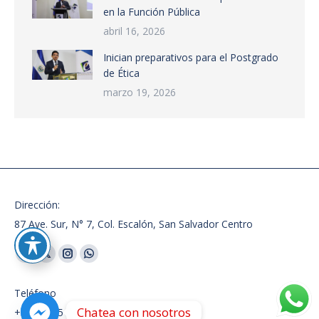
en la Función Pública
abril 16, 2026
Inician preparativos para el Postgrado
de Ética
marzo 19, 2026
Dirección:
87 Ave. Sur, N° 7, Col. Escalón, San Salvador Centro
Encuéntranos en:
Facebook
X
Instagram
Whatsapp
page
page
page
page
Teléfono
opens
opens
opens
opens
Chatea con nosotros
+503 2565 9400
in
in
in
in