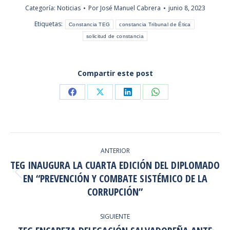
Categoría:
Noticias
Por
José Manuel Cabrera
junio 8, 2023
Etiquetas:
Constancia TEG
constancia Tribunal de Ética
solicitud de constancia
Compartir este post
Share
Share
Share
Share
on
on
on
on
Facebook
X
LinkedIn
WhatsApp
NAVEGACIÓN
ANTERIOR
ENTRE
TEG INAUGURA LA CUARTA EDICIÓN DEL DIPLOMADO
PUBLICACIONES
EN “PREVENCIÓN Y COMBATE SISTÉMICO DE LA
Publicación
anterior:
CORRUPCIÓN”
SIGUIENTE