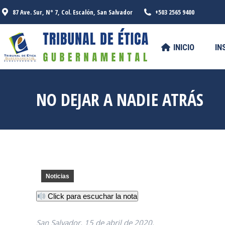
87 Ave. Sur, N° 7, Col. Escalón, San Salvador
+503 2565 9400
INICIO
INSTITUCIONAL
SERV
INICIO
IN
NO DEJAR A NADIE ATRÁS
Noticias
Click para escuchar la nota
San Salvador, 15 de abril de 2020.