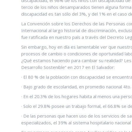
discapacidad, el 98% de los niños con discapacidad de l
tercio de los niños desamparados tienen alguna forma d
discapacidad es tan sólo del 3%, y del 1% en el caso d
La Convención sobre los Derechos de las Personas co
Internacional al largo historial de discriminación, exc
fue ratificada en nuestro país a través del Decreto L
Sin embargo, hoy en día es lamentable ver que nuestr
procesos de cambio o condiciones de oportunidad labo
¿Qué estamos haciendo para cambiar su realidad? Les
Desarrollo Sostenible” en 2017 en El Salvador:
· El 80 % de la población con discapacidad se encuent
· Bajo grado de escolaridad, en promedio nacional 4to.
· En el 20.3% de los hogares habita al menos una pers
· Solo el 29.8% posee un trabajo formal, el 66.8% se
· De las personas que hacen uso de los servicios de s
especializados, el 39% al sistema hospitalario nacional