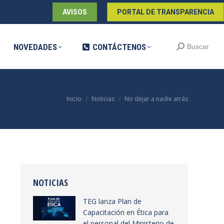
AVISOS
PORTAL DE TRANSPARENCIA
DADES
CONTÁCTENOS
Buscar:
Buscar
NOVEDADES
CONTÁCTENOS
Buscar:
Buscar
Estás aquí:
Inicio
Noticias
No dejar a nadie atrás
NOTICIAS
TEG lanza Plan de
Capacitación en Ética para
el personal del Ministerio de