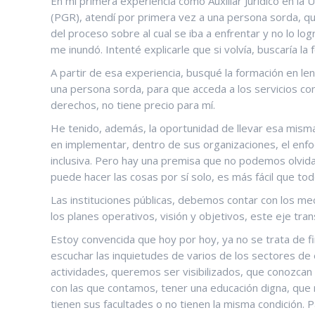
En mi primera experiencia como Auxiliar Jurídico en la 
(PGR), atendí por primera vez a una persona sorda, qu
del proceso sobre al cual se iba a enfrentar y no lo lo
me inundó. Intenté explicarle que si volvía, buscaría la
A partir de esa experiencia, busqué la formación en l
una persona sorda, para que acceda a los servicios con
derechos, no tiene precio para mí.
He tenido, además, la oportunidad de llevar esa mism
en implementar, dentro de sus organizaciones, el enfo
inclusiva. Pero hay una premisa que no podemos olvidar
puede hacer las cosas por sí solo, es más fácil que to
Las instituciones públicas, debemos contar con los mec
los planes operativos, visión y objetivos, este eje tra
Estoy convencida que hoy por hoy, ya no se trata de f
escuchar las inquietudes de varios de los sectores d
actividades, queremos ser visibilizados, que conozcan
con las que contamos, tener una educación digna, que n
tienen sus facultades o no tienen la misma condición