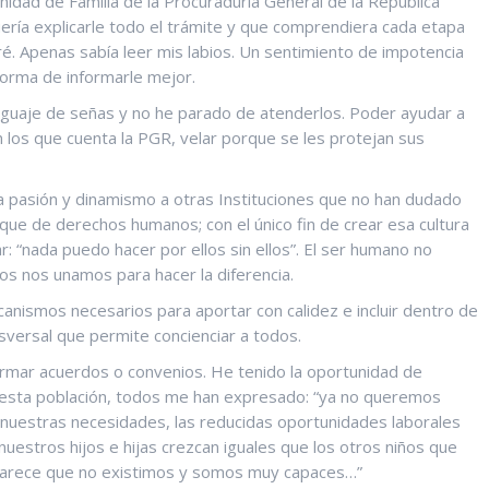
Unidad de Familia de la Procuraduría General de la República
ería explicarle todo el trámite y que comprendiera cada etapa
gré. Apenas sabía leer mis labios. Un sentimiento de impotencia
 forma de informarle mejor.
enguaje de señas y no he parado de atenderlos. Poder ayudar a
 los que cuenta la PGR, velar porque se les protejan sus
a pasión y dinamismo a otras Instituciones que no han dudado
que de derechos humanos; con el único fin de crear esa cultura
: “nada puedo hacer por ellos sin ellos”. El ser humano no
dos nos unamos para hacer la diferencia.
anismos necesarios para aportar con calidez e incluir dentro de
nsversal que permite concienciar a todos.
irmar acuerdos o convenios. He tenido la oportunidad de
e esta población, todos me han expresado: “ya no queremos
 nuestras necesidades, las reducidas oportunidades laborales
uestros hijos e hijas crezcan iguales que los otros niños que
. Parece que no existimos y somos muy capaces…”