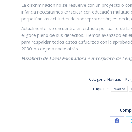
La discriminación no se resuelve con un proyecto o c
infancia necesitamos erradicar con educación multitud d
perpetúan las actitudes de sobreprotección; es decir, cr
Actualmente, se encuentra en estudio por parte de la A
el goce pleno de sus derechos. Hemos avanzado en el
para respaldar todos estos esfuerzos con la aprobació
2030: no dejar a nadie atrás.
Elizabeth de Lazo/ Formadora e intérprete de Len
Categoría:
Noticias
Por
Etiquetas:
igualdad
Compa
Share