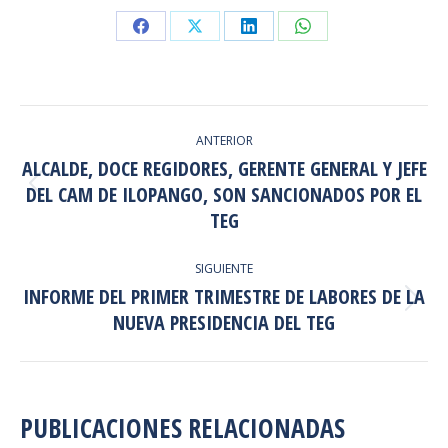
Share
Share
Share
Share
on
on
on
on
Facebook
X
LinkedIn
WhatsApp
NAVEGACIÓN
ANTERIOR
ENTRE
ALCALDE, DOCE REGIDORES, GERENTE GENERAL Y JEFE
PUBLICACIONES
DEL CAM DE ILOPANGO, SON SANCIONADOS POR EL
Publicación
anterior:
TEG
SIGUIENTE
INFORME DEL PRIMER TRIMESTRE DE LABORES DE LA
Publicación
NUEVA PRESIDENCIA DEL TEG
siguiente:
PUBLICACIONES RELACIONADAS