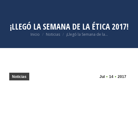
¡LLEGÓ LA SEMANA DE LA ÉTICA 2017!
Estás aquí:
Inicio
Noticias
¡Llegó la Semana de la…
Noticias
Jul
14
2017