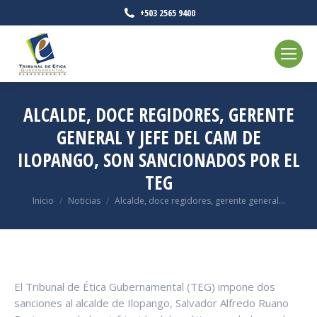
+503 2565 9400
ALCALDE, DOCE REGIDORES, GERENTE
GENERAL Y JEFE DEL CAM DE
ILOPANGO, SON SANCIONADOS POR EL
TEG
Estás aquí:
Inicio
Noticias
Alcalde, doce regidores, gerente general…
El Tribunal de Ética Gubernamental (TEG) impone dos
sanciones al alcalde de Ilopango, Salvador Alfredo Ruano