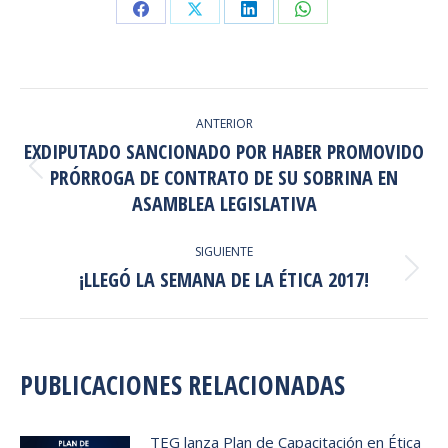
Share
Share
Share
Share
on
on
on
on
Facebook
X
LinkedIn
WhatsApp
NAVEGACIÓN
ANTERIOR
ENTRE
EXDIPUTADO SANCIONADO POR HABER PROMOVIDO
PUBLICACIONES
PRÓRROGA DE CONTRATO DE SU SOBRINA EN
Publicación
anterior:
ASAMBLEA LEGISLATIVA
SIGUIENTE
¡LLEGÓ LA SEMANA DE LA ÉTICA 2017!
Publicación
siguiente:
PUBLICACIONES RELACIONADAS
TEG lanza Plan de Capacitación en Ética