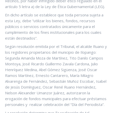
Recinos, por haber infringido deber ético regulado en el
artículo 5 letra a) de la Ley de Ética Gubernamental (LEG).
En dicho artículo se establece que toda persona sujeta a
esta Ley, debe “utilizar los bienes, fondos, recursos
públicos o servicios contratados únicamente para el
cumplimiento de los fines institucionales para los cuales
están destinados”.
Según resolución emitida por el Tribunal, el alcalde Ruano y
los regidores propietarios del municipio de Ilopango:
Segunda Amanda Moza de Martínez, Tito Danilo Campos
Montoya, José Ricardo Guillermo Zavala Cardona, Julio
Henríquez Medina, Abel Gómez Sigüenza, José Oscar
Ramos Martínez, Ernesto Cantarero, María Milagro
Alvarenga de Fernández, Sebastián Muñoz Escobar, Isabel
de Jesús Domínguez, Oscar René Ruano Hernández,
Nelson Alexander Umanzor Juárez, autorizaron la
erogación de fondos municipales para efectuar préstamos
personales y realizar celebración del “Día del Periodista”.
La resolución determina que “la realización de tal