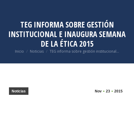
TEG INFORMA SOBRE GESTIÓN
INSTITUCIONAL E INAUGURA SEMANA
DE LA ÉTICA 2015
Estás aquí:
Inicio
Noticias
TEG informa sobre gestión institucional…
Noticias
Nov
23
2015