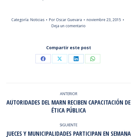
Categoría:
Noticias
Por
Oscar Guevara
noviembre 23, 2015
Deja un comentario
Compartir este post
Share
Share
Share
Share
on
on
on
on
Facebook
X
LinkedIn
WhatsApp
NAVEGACIÓN
ANTERIOR
ENTRE
AUTORIDADES DEL MARN RECIBEN CAPACITACIÓN DE
Publicación
PUBLICACIONES
ÉTICA PÚBLICA
anterior:
SIGUIENTE
JUECES Y MUNICIPALIDADES PARTICIPAN EN SEMANA
Publicación