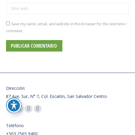
Sitio web
Save my name, email, and website in this browser for the next time I
comment.
PUBLICAR COMENTARIO
Dirección:
87 Ave. Sur, N° 7, Col. Escalón, San Salvador Centro
Encuéntranos en:
Facebook
X
Instagram
Whatsapp
page
page
page
page
Teléfono
opens
opens
opens
opens
+503 2565 9400