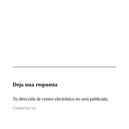
Inicia
Inician
nueva
preparativos
edición
para el
del
Postgrado
diplomado
de Ética
Ética en la
marzo 19,
Función
2026
Pública
abril 16,
2026
Deja una respuesta
Tu dirección de correo electrónico no será publicada.
Comentario