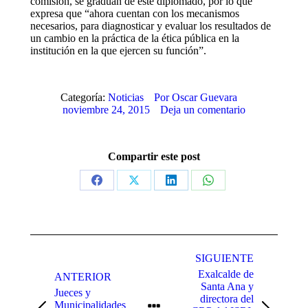
comisión, se gradúan de este diplomado, por lo que
expresa que “ahora cuentan con los mecanismos
necesarios, para diagnosticar y evaluar los resultados de
un cambio en la práctica de la ética pública en la
institución en la que ejercen su función”.
Categoría:
Noticias
Por
Oscar Guevara
noviembre 24, 2015
Deja un comentario
Compartir este post
Share
Share
Share
Share
on
on
on
on
Facebook
X
LinkedIn
WhatsApp
Navegación
entre
SIGUIENTE
Exalcalde de
publicaciones
ANTERIOR
Santa Ana y
Jueces y
directora del
Municipalidades