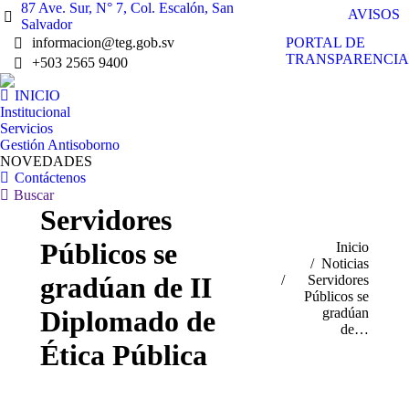
87 Ave. Sur, N° 7, Col. Escalón, San
AVISOS
Salvador
PORTAL DE
informacion@teg.gob.sv
TRANSPARENCIA
+503 2565 9400
INICIO
Institucional
Servicios
Gestión Antisoborno
NOVEDADES
Contáctenos
Buscar:
Buscar
Servidores
Públicos se
Estás aquí:
Inicio
Noticias
gradúan de II
Servidores
Públicos se
gradúan
Diplomado de
de…
Ética Pública