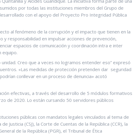
Quintanilla y Alcides Guandique. La iniciativa forma parte de una
asumidos por todas las instituciones miembros del Grupo de
 desarrollado con el apoyo del Proyecto Pro Integridad Pública
cto al fenómeno de la corrupción y el impacto que tienen en la
o y responsabilidad en impulsar acciones de prevención,
enciar espacios de comunicación y coordinación intra e inter
n equipo.
mo unidad. Creo que a veces no logramos entender eso” expresó
ncuentros. «Las medidas de protección pretenden dar seguridad
 podrían conllevar en un proceso de denuncia» acotó
ción efectivas, a través del desarrollo de 5 módulos formativos
arzo de 2020. Lo están cursando 50 servidores públicos
tituciones públicas con mandatos legales vinculados al tema de
 de Justicia (CSJ), la Corte de Cuentas de la República (CCR), la
General de la República (PGR), el Tribunal de Ética