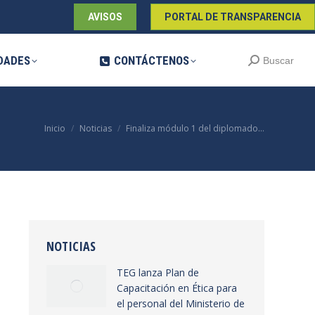
AVISOS
PORTAL DE TRANSPARENCIA
DADES
CONTÁCTENOS
Buscar:
Buscar
Estás aquí:
Inicio
Noticias
Finaliza módulo 1 del diplomado…
NOTICIAS
TEG lanza Plan de
Capacitación en Ética para
el personal del Ministerio de