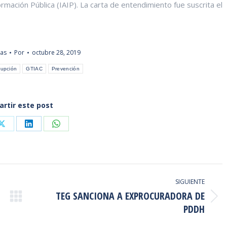
rmación Pública (IAIP). La carta de entendimiento fue suscrita el
ias
Por
octubre 28, 2019
rupción
GTIAC
Prevención
rtir este post
Share
Share
Share
on
on
on
ook
X
LinkedIn
WhatsApp
SIGUIENTE
TEG SANCIONA A EXPROCURADORA DE
Publicación
PDDH
siguiente: