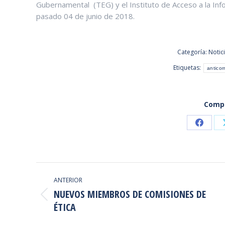
Gubernamental (TEG) y el Instituto de Acceso a la Info
pasado 04 de junio de 2018.
Categoría:
Notic
Etiquetas:
anticor
Compa
Share
on
Faceb
NAVEGACIÓN
ANTERIOR
ENTRE
NUEVOS MIEMBROS DE COMISIONES DE
Publicación
PUBLICACIONES
ÉTICA
anterior: