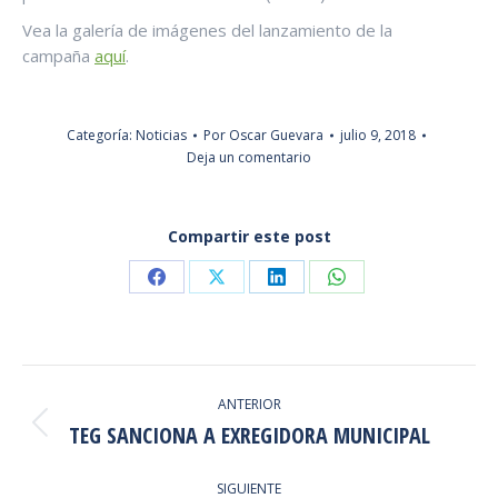
Vea la galería de imágenes del lanzamiento de la
campaña
aquí
.
Categoría:
Noticias
Por
Oscar Guevara
julio 9, 2018
Deja un comentario
Compartir este post
Share
Share
Share
Share
on
on
on
on
Facebook
X
LinkedIn
WhatsApp
NAVEGACIÓN
ANTERIOR
ENTRE
TEG SANCIONA A EXREGIDORA MUNICIPAL
Publicación
anterior:
PUBLICACIONES
SIGUIENTE