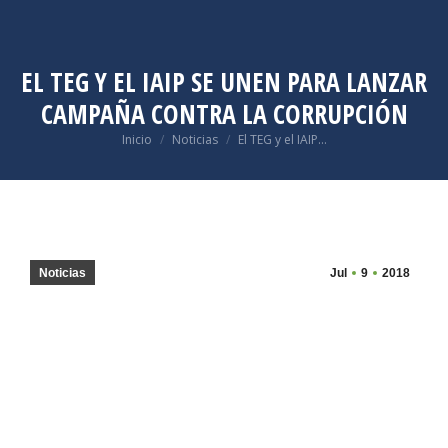
EL TEG Y EL IAIP SE UNEN PARA LANZAR
CAMPAÑA CONTRA LA CORRUPCIÓN
Estás aquí:
Inicio
Noticias
El TEG y el IAIP…
Noticias
Jul
9
2018