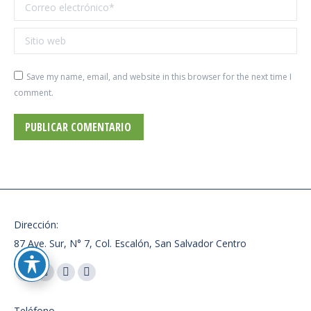
Correo electrónico *
Sitio web
Save my name, email, and website in this browser for the next time I
comment.
PUBLICAR COMENTARIO
Dirección:
87 Ave. Sur, N° 7, Col. Escalón, San Salvador Centro
Encuéntranos en:
Facebook
X
Instagram
Whatsapp
page
page
page
page
Teléfono