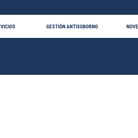
VICIOS
GESTIÓN ANTISOBORNO
NOV
Abr
27
2026
Abr
2
ADOR FORTALECE LA
TEG INAUGURA SEGUNDA
IDAD INSTITUCIONAL CON
EDICIÓN DEL POSTGRADO