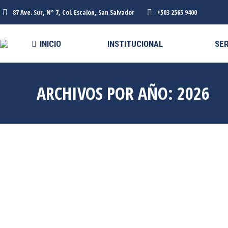
87 Ave. Sur, N° 7, Col. Escalón, San Salvador
+503 2565 9400
INICIO
INSTITUCIONAL
SER
ARCHIVOS POR AÑO:
2026
Jul
6
2026
EL SALV
TEG LANZA PLAN DE
INTEGR