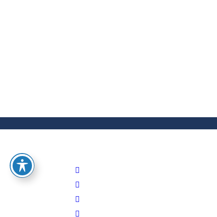
de Comisiones de Ética
Noticias
San salvador, 17 de septiembre de 2019 Este día, el
Tribunal de Ética Gubernamental (TEG) realizó una
nueva Jornada de inducción para nuevos miembros de
Comisiones de Ética, provenientes de instituciones del
gobierno central y municipalidades. Por mandato de la
LEG, en el artículo 25, se establece que en todas las
instituciones públicas y en…
Leer más