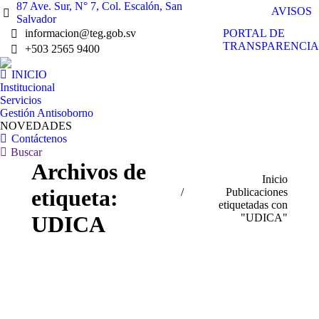
87 Ave. Sur, N° 7, Col. Escalón, San
AVISOS
Salvador
PORTAL DE
informacion@teg.gob.sv
TRANSPARENCIA
+503 2565 9400
INICIO
Institucional
Servicios
Gestión Antisoborno
NOVEDADES
Contáctenos
Buscar:
Buscar
Archivos de
Estás aquí:
Inicio
etiqueta:
Publicaciones
etiquetadas con
"UDICA"
UDICA
Dic
20
2019