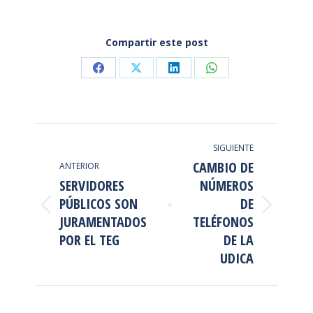
Compartir este post
Share
Share
Share
Share
on
on
on
on
Facebook
X
LinkedIn
WhatsApp
NAVEGACIÓN
SIGUIENTE
ENTRE
CAMBIO DE
ANTERIOR
PUBLICACIONES
SERVIDORES
NÚMEROS
PÚBLICOS SON
DE
Publicación
Publicación
JURAMENTADOS
TELÉFONOS
anterior:
siguiente:
POR EL TEG
DE LA
UDICA