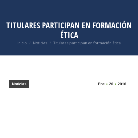
TITULARES PARTICIPAN EN FORMACIÓN
ÉTICA
Estás aquí:
Inicio
Noticias
Titulares participan en formación ética
Noticias
Ene
20
2016