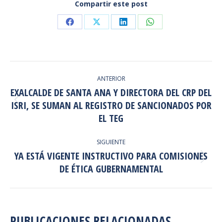
Compartir este post
Share
Share
Share
Share
on
on
on
on
Facebook
X
LinkedIn
WhatsApp
NAVEGACIÓN
ANTERIOR
ENTRE
EXALCALDE DE SANTA ANA Y DIRECTORA DEL CRP DEL
PUBLICACIONES
ISRI, SE SUMAN AL REGISTRO DE SANCIONADOS POR
Publicación
anterior:
EL TEG
SIGUIENTE
YA ESTÁ VIGENTE INSTRUCTIVO PARA COMISIONES
Publicación
DE ÉTICA GUBERNAMENTAL
siguiente:
PUBLICACIONES RELACIONADAS