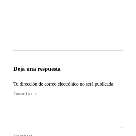
del
Postgrado
diplomado
de Ética
Ética en la
marzo 19,
Función
2026
Pública
abril 16,
2026
Deja una respuesta
Tu dirección de correo electrónico no será publicada.
Comentario