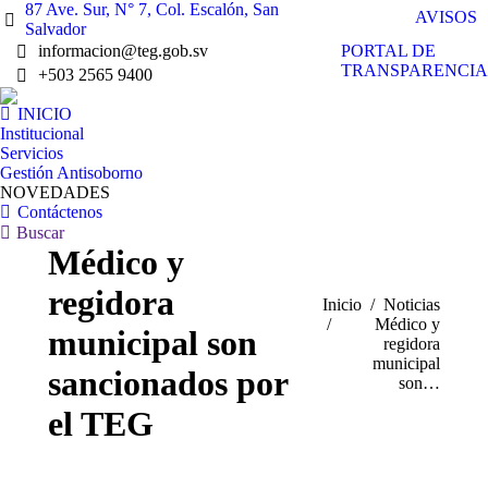
87 Ave. Sur, N° 7, Col. Escalón, San
AVISOS
Salvador
PORTAL DE
informacion@teg.gob.sv
TRANSPARENCIA
+503 2565 9400
INICIO
Institucional
Servicios
Gestión Antisoborno
NOVEDADES
Contáctenos
Buscar:
Buscar
Médico y
regidora
Estás aquí:
Inicio
Noticias
Médico y
municipal son
regidora
municipal
sancionados por
son…
el TEG