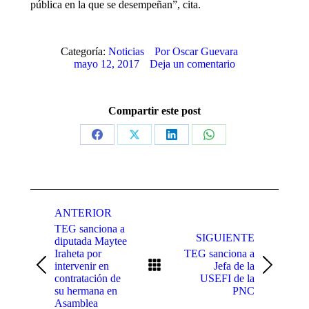
pública en la que se desempeñan”, cita.
Categoría:
Noticias
Por
Oscar Guevara
mayo 12, 2017
Deja un comentario
Compartir este post
Share
Share
Share
Share
on
on
on
on
Facebook
X
LinkedIn
WhatsApp
Navegación
entre
ANTERIOR
TEG sanciona a
publicaciones
SIGUIENTE
diputada Maytee
Iraheta por
TEG sanciona a
intervenir en
Jefa de la
Publicación
Publicación
contratación de
USEFI de la
anterior:
siguiente:
su hermana en
PNC
Asamblea