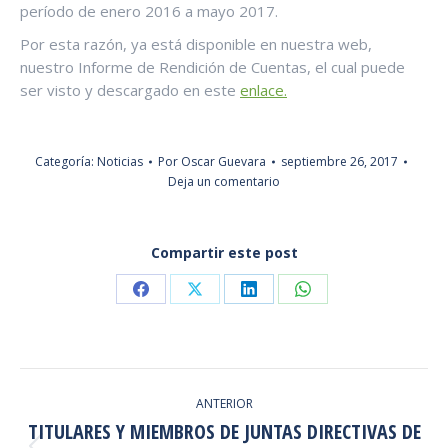
período de enero 2016 a mayo 2017.
Por esta razón, ya está disponible en nuestra web,
nuestro Informe de Rendición de Cuentas, el cual puede
ser visto y descargado en este
enlace.
Categoría:
Noticias
Por
Oscar Guevara
septiembre 26, 2017
Deja un comentario
Compartir este post
Share
Share
Share
Share
on
on
on
on
Facebook
X
LinkedIn
WhatsApp
NAVEGACIÓN
ANTERIOR
ENTRE
TITULARES Y MIEMBROS DE JUNTAS DIRECTIVAS DE