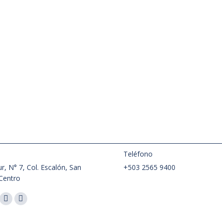
:
Teléfono
r, N° 7, Col. Escalón, San
+503 2565 9400
Centro
nos en:
ok
Instagram
Whatsapp
ge
page
page