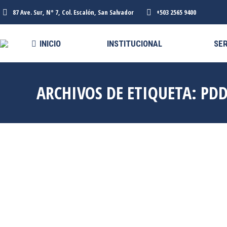
87 Ave. Sur, N° 7, Col. Escalón, San Salvador
+503 2565 9400
INICIO
INSTITUCIONAL
SER
ARCHIVOS DE ETIQUETA:
PD
Oct
29
2019
TEG SANCIONA A
EXPROCURADORA DE PDDH