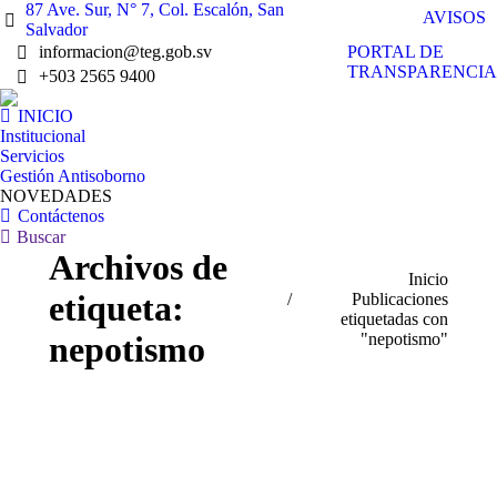
87 Ave. Sur, N° 7, Col. Escalón, San
AVISOS
Salvador
PORTAL DE
informacion@teg.gob.sv
TRANSPARENCIA
+503 2565 9400
INICIO
Institucional
Servicios
Gestión Antisoborno
NOVEDADES
Contáctenos
Buscar:
Buscar
Archivos de
Estás aquí:
Inicio
etiqueta:
Publicaciones
etiquetadas con
"nepotismo"
nepotismo
Feb
4
2020