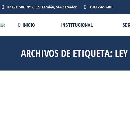
87 Ave. Sur, N° 7, Col. Escalón, San Salvador
+503 2565 9400
INICIO
INSTITUCIONAL
SER
ARCHIVOS DE ETIQUETA:
LEY
Feb
12
2026
CAPACITAN A SERVIDORES
PÚBLICOS EN BUENAS PRÁCTICAS