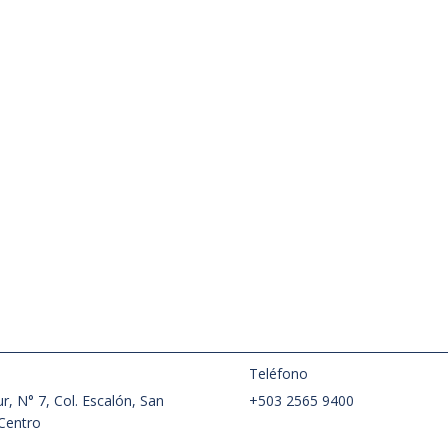
A DE CAPACITACIÓN PARA
S AUTORIDADES DE
NO
dor, 23 de septiembre de 2019
ran diferencia entre llevar la
r ético. No puedes ser ‘fake’
Debes tener coherencia entre lo
 y lo qué haces” puntualizó
rera, conferencista invitado en
a de Capacitación para
utoridades que realizó este
ibunal de Ética…
:
Teléfono
r, N° 7, Col. Escalón, San
+503 2565 9400
Centro