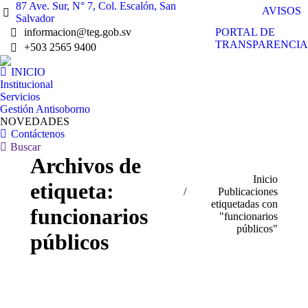
87 Ave. Sur, N° 7, Col. Escalón, San
AVISOS
Salvador
PORTAL DE
informacion@teg.gob.sv
TRANSPARENCIA
+503 2565 9400
INICIO
Institucional
Servicios
Gestión Antisoborno
NOVEDADES
Contáctenos
Buscar:
Buscar
Archivos de
Estás aquí:
Inicio
etiqueta:
Publicaciones
etiquetadas con
funcionarios
"funcionarios
públicos"
públicos
Jul
25
2022