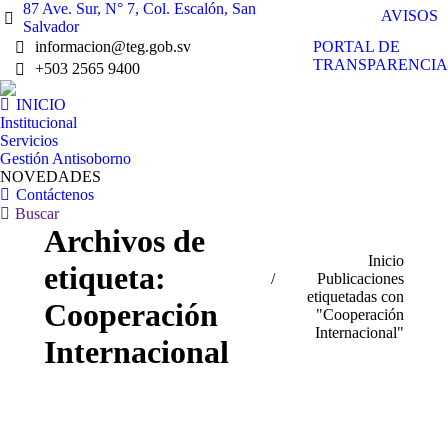
87 Ave. Sur, N° 7, Col. Escalón, San
AVISOS
Salvador
PORTAL DE
informacion@teg.gob.sv
TRANSPARENCIA
+503 2565 9400
INICIO
Institucional
Servicios
Gestión Antisoborno
NOVEDADES
Contáctenos
Buscar:
Buscar
Archivos de
Estás aquí:
Inicio
etiqueta:
Publicaciones
etiquetadas con
Cooperación
"Cooperación
Internacional"
Internacional
Ene
31
2024