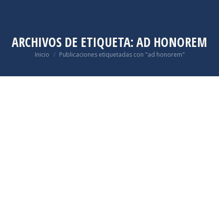
ARCHIVOS DE ETIQUETA:
AD HONOREM
Estás aquí:
Inicio
Publicaciones etiquetadas con "ad honorem"
May
20
2022