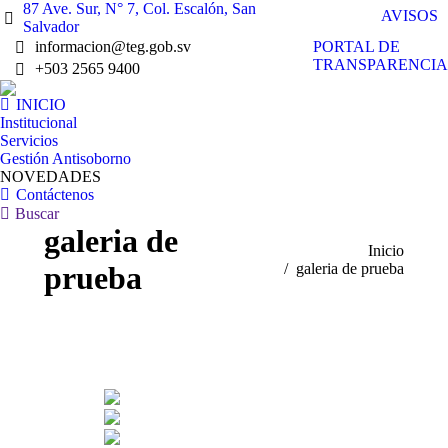
87 Ave. Sur, N° 7, Col. Escalón, San
AVISOS
Salvador
PORTAL DE
informacion@teg.gob.sv
TRANSPARENCIA
+503 2565 9400
INICIO
Institucional
Servicios
Gestión Antisoborno
NOVEDADES
Contáctenos
Buscar:
Buscar
galeria de
Estás aquí:
Inicio
prueba
galeria de prueba