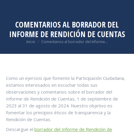
COMENTARIOS AL BORRADOR DEL
INFORME DE RENDICIÓN DE CUENTAS
Estás aquí:
Inicio
Comentarios al borrador del Informe…
Como un ejercicio que fomente la Participación Ciudadana,
estamos interesados en escuchar todas sus
observaciones y comentarios sobre el borrador del
Informe de Rendición de Cuentas, 1 de septiembre de
2023 al 31 de agosto de 2024. Nuestro objetivo es
fomentar los principios éticos de transparencia y la
Rendición de Cuentas.
Descargue el
borrador del Informe de Rendición de