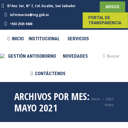
87 Ave. Sur, N° 7, Col. Escalón, San Salvador
AVISOS
informacion@teg.gob.sv
PORTAL DE
TRANSPARENCIA
+503 2565 9400
INICIO
INSTITUCIONAL
SERVICIOS
GESTIÓN ANTISOBORNO
NOVEDADES
Buscar:
Buscar
CONTÁCTENOS
ARCHIVOS POR MES:
Estás aquí:
Inicio
2021
MAYO 2021
mayo