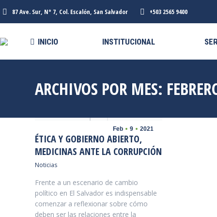
87 Ave. Sur, N° 7, Col. Escalón, San Salvador
+503 2565 9400
INICIO
INSTITUCIONAL
SERV
INICIO
INSTITUCIONAL
SER
ARCHIVOS POR MES:
FEBRER
Feb
9
2021
ÉTICA Y GOBIERNO ABIERTO,
MEDICINAS ANTE LA CORRUPCIÓN
Noticias
Frente a un escenario de cambio
político en El Salvador es indispensable
comenzar a reflexionar sobre cómo
deben ser las relaciones entre la