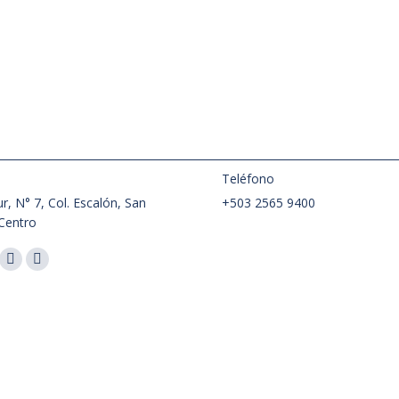
:
Teléfono
r, N° 7, Col. Escalón, San
+503 2565 9400
Centro
nos en:
ok
Instagram
Whatsapp
ge
page
page
ens
opens
opens
in
in
w
new
new
ndow
window
window