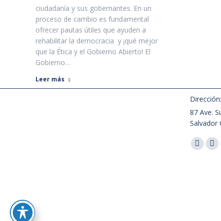
ciudadanía y sus gobernantes. En un
proceso de cambio es fundamental
ofrecer pautas útiles que ayuden a
rehabilitar la democracia y ¡qué mejor
que la Ética y el Gobierno Abierto! El
Gobierno…
Leer más
Dirección
87 Ave. Su
Salvador 
Encuéntra
Facebo
X
page
pa
opens
op
in
in
new
ne
window
wi