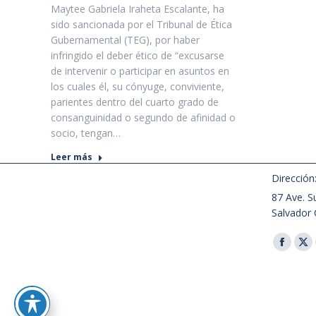
Maytee Gabriela Iraheta Escalante, ha
sido sancionada por el Tribunal de Ética
Gubernamental (TEG), por haber
infringido el deber ético de “excusarse
de intervenir o participar en asuntos en
los cuales él, su cónyuge, conviviente,
parientes dentro del cuarto grado de
consanguinidad o segundo de afinidad o
socio, tengan…
Leer más
Dirección
87 Ave. Su
Salvador 
Encuéntra
Facebo
X
page
pa
opens
op
in
in