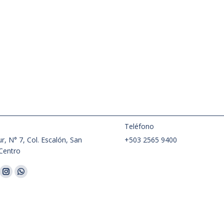
:
Teléfono
r, N° 7, Col. Escalón, San
+503 2565 9400
Centro
nos en:
ok
Instagram
Whatsapp
ge
page
page
ens
opens
opens
in
in