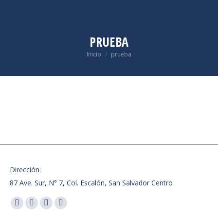
PRUEBA
Estás aquí:
Inicio
prueba
Dirección:
87 Ave. Sur, N° 7, Col. Escalón, San Salvador Centro
Encuéntranos en:
Facebook
X
Instagram
Whatsapp