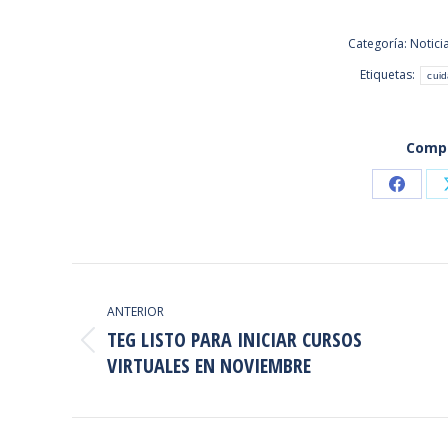
Categoría:
Notici
Etiquetas:
cuid
Compa
Share
on
Faceb
NAVEGACIÓN
ENTRE
ANTERIOR
TEG LISTO PARA INICIAR CURSOS
PUBLICACIONES
Publicación
VIRTUALES EN NOVIEMBRE
anterior: