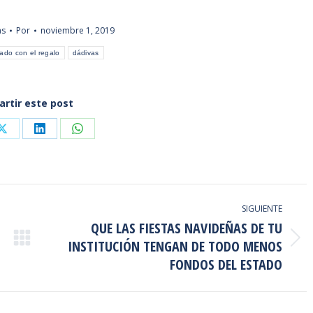
as
Por
noviembre 1, 2019
ado con el regalo
dádivas
rtir este post
Share
Share
Share
on
on
on
ook
X
LinkedIn
WhatsApp
SIGUIENTE
QUE LAS FIESTAS NAVIDEÑAS DE TU
INSTITUCIÓN TENGAN DE TODO MENOS
Publicación
siguiente:
FONDOS DEL ESTADO