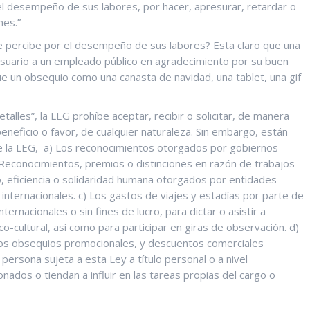
 el desempeño de sus labores, por hacer, apresurar, retardar o
nes.”
ue percibe por el desempeño de sus labores? Esta claro que una
suario a un empleado público en agradecimiento por su buen
que un obsequio como una canasta de navidad, una tablet, una gif
talles”, la LEG prohíbe aceptar, recibir o solicitar, de manera
beneficio o favor, de cualquier naturaleza. Sin embargo, están
de la LEG, a) Los reconocimientos otorgados por gobiernos
) Reconocimientos, premios o distinciones en razón de trabajos
o, eficiencia o solidaridad humana otorgados por entidades
ternacionales. c) Los gastos de viajes y estadías por parte de
ernacionales o sin fines de lucro, para dictar o asistir a
-cultural, así como para participar en giras de observación. d)
 Los obsequios promocionales, y descuentos comerciales
persona sujeta a esta Ley a título personal o a nivel
nados o tiendan a influir en las tareas propias del cargo o