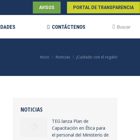
AVISOS
PORTAL DE TRANSPARENCIA
EDADES
CONTÁCTENOS
Buscar:
Buscar
Estás aquí:
Inicio
Noticias
¡Cuidado con el regalo!
NOTICIAS
TEG lanza Plan de
Capacitación en Ética para
el personal del Ministerio de