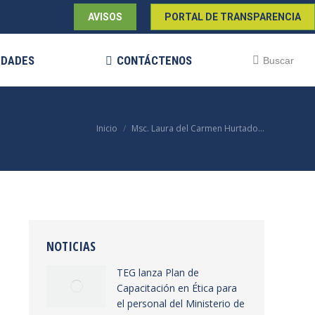
AVISOS
PORTAL DE TRANSPARENCIA
EDADES
CONTÁCTENOS
Buscar:
Buscar
Estás aquí:
Inicio
Msc. Laura del Carmen Hurtado…
NOTICIAS
TEG lanza Plan de
Capacitación en Ética para
el personal del Ministerio de